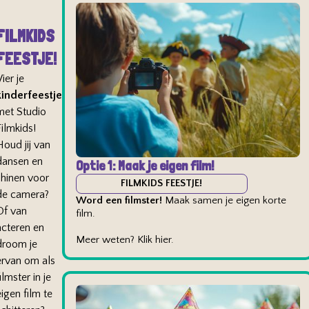
FILMKIDS
FEESTJE!
ier je
kinderfeestje
met Studio
ilmkids!
Houd jij van
dansen en
Optie 1: Maak je eigen film!
shinen voor
FILMKIDS FEESTJE!
de camera?
Word een filmster!
Maak samen je eigen korte
Of van
film.
acteren en
Meer weten? Klik hier.
droom je
ervan om als
ilmster in je
igen film te