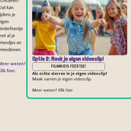
chitteren?
Dat kan,
ijdens je
eigen
inderfeestje
et al je
vriendjes en
vriendinnen.
Optie 2: Maak je eigen videoclip!
Meer weten?
FILMKIDS FEESTJE!
lik hier.
Als echte sterren in je eigen videoclip!
Maak samen je eigen videoclip.
Meer weten? Klik hier.